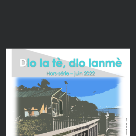
Tous les signalements sont
strictement confidentiels. Quelle
est la nature du problème ?
Contenu abusif
Violation de mes droits
Autre
Description