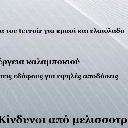
 και πότε
Email
ή λίπανση
α του terroir για κρασί και ελαιόλαδο
άλληλα είδη
ιέργεια καλαμποκιού
SUBMI
τήσεις εδάφους
έργεια καλαμποκιού
σεις εδάφους για υψηλές αποδόσεις
σσοτροφές
ελικά υπερτερεί;
δρια-Φεστιβάλ
σεις τροφίμων
Κίνδυνοι από μελισσοτ