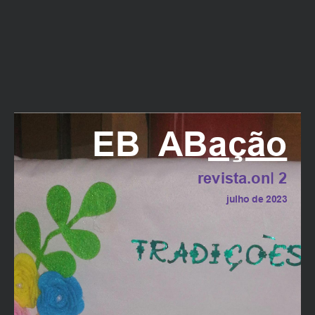
All reports are strictly confidential.
What best describes this ?
Abusive content
índice
EB
AB
ação
Copyright infringement
Other
revista.on| 2
Editorial
julho de 2023
03
Mais um ano de boa colheita
Description
Comunidade
05
Notícias
Exposições
entrevista
'Património Vivo'