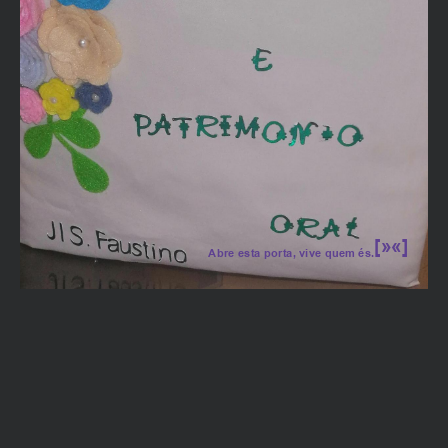
Entre Saberes
022 de dezembro
20
Ciência Viva
Erasmus +
Clube da Ciência
Email
Parlamento Jovem
31
Momentos PAI
Etwinnig
Artes e Livros
34
Nuno Mata
Uma vida,em Si, Maior
Semana
da Leitura
SUBMIT
44
Estrelas de Encantar
[»«]
Abre esta porta, vive quem és.
2| EB ABação| Revista.on