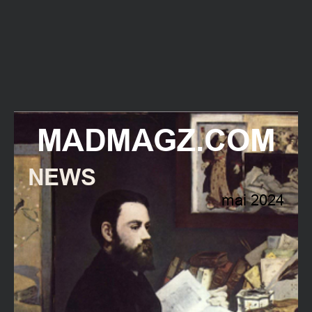
All reports are strictly confidential.
What best describes this ?
Abusive content
SOMMAIRE
MADMAGZ.COM
Copyright infringement
NEWS
Other
mai 2024
QUI ETAIT EMILE ZOLA ?
Description
LES PERSONNELS
3
Qui travaille dans un collège?
LES MATIERES
13
Que faisons-nous dans un
collège?