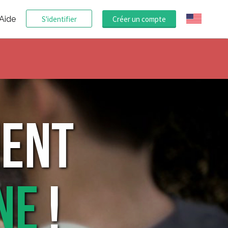
Aide
S'identifier
Créer un compte
MENT
NE
!